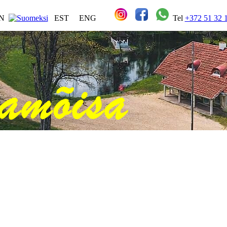
IN
EST
ENG
Tel
+372 51 32 