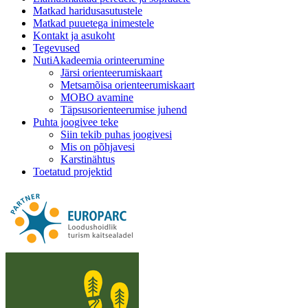
Matkad haridusasutustele
Matkad puuetega inimestele
Kontakt ja asukoht
Tegevused
NutiAkadeemia orinteerumine
Järsi orienteerumiskaart
Metsamõisa orienteerumiskaart
MOBO avamine
Täpsusorienteerumise juhend
Puhta joogivee teke
Siin tekib puhas joogivesi
Mis on põhjavesi
Karstinähtus
Toetatud projektid