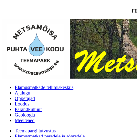
F
Elamusmatkade tellimiskeskus
Ajalugu
Õpperajad
Loodus
Pärandkultuur
Geoloogia
Meelteaed
Teemapargi tutvustus
Elamusmatkad peredele ja sõpradele