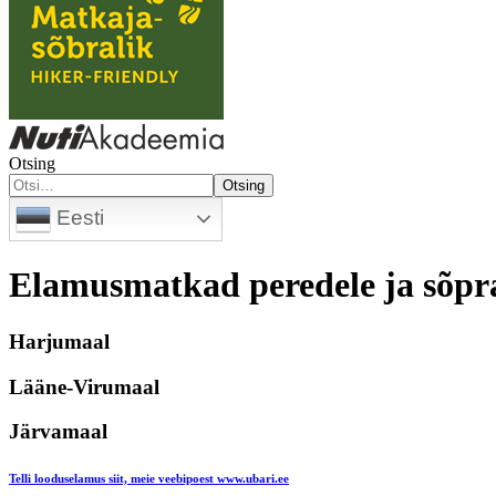
Otsing
Otsing
Eesti
Elamusmatkad peredele ja sõpr
Harjumaal
Lääne-Virumaal
Järvamaal
Telli looduselamus
siit, meie veebipoest www.ubari.ee