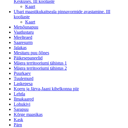
Keskuses. III kooliaste
Kaart
Ubari maastikukaitseala pinnavormide avastamine. III
kooliaste
Kaart
Metsõunapuu
Vaatlustaru
Meelteaed
Saaresurm
Jalakas
Mesitaru puu õõnes
Päikesepaneelid
Mägra territooriumi tähistus 1
Mägra territooriumi tähistus 2
Puurkaev
Tuulemurd
Laskepesa
Koeru ja Järva-Jaani kihelkonna piir
Lehtla
Ilmakaared
Lohukivi
Sarapuu
Kõrge maasikas
Kask
Pärn