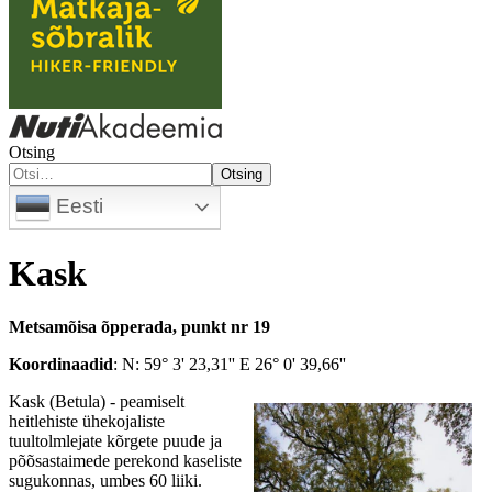
Otsing
Otsing
Eesti
Kask
Metsamõisa õpperada, punkt nr 19
Koordinaadid
: N: 59° 3' 23,31'' E 26° 0' 39,66''
Kask (Betula) - peamiselt
heitlehiste ühekojaliste
tuultolmlejate kõrgete puude ja
põõsastaimede perekond kaseliste
sugukonnas, umbes 60 liiki.