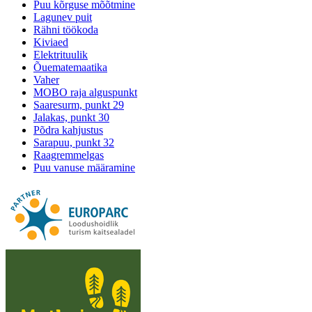
Puu kõrguse mõõtmine
Lagunev puit
Rähni töökoda
Kiviaed
Elektrituulik
Õuematemaatika
Vaher
MOBO raja alguspunkt
Saaresurm, punkt 29
Jalakas, punkt 30
Põdra kahjustus
Sarapuu, punkt 32
Raagremmelgas
Puu vanuse määramine