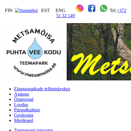
FIN
EST
ENG
Tel
+372
51 32 149
Elamusmatkade tellimiskeskus
Ajalugu
Õpperajad
Loodus
Pärandkultuur
Geoloogia
Meelteaed
Teemapargi tutvustus