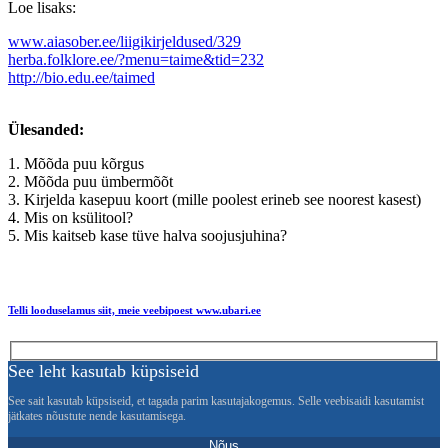
Loe lisaks:
www.aiasober.ee/liigikirjeldused/329
herba.folklore.ee/?menu=taime&tid=232
http://bio.edu.ee/taimed
Ülesanded:
1. Mõõda puu kõrgus
2. Mõõda puu ümbermõõt
3. Kirjelda kasepuu koort (mille poolest erineb see noorest kasest)
4. Mis on ksülitool?
5. Mis kaitseb kase tüve halva soojusjuhina?
Telli looduselamus
siit, meie veebipoest www.ubari.ee
See leht kasutab küpsiseid
See sait kasutab küpsiseid, et tagada parim kasutajakogemus. Selle veebisaidi kasutamist
jätkates nõustute nende kasutamisega.
Nõus