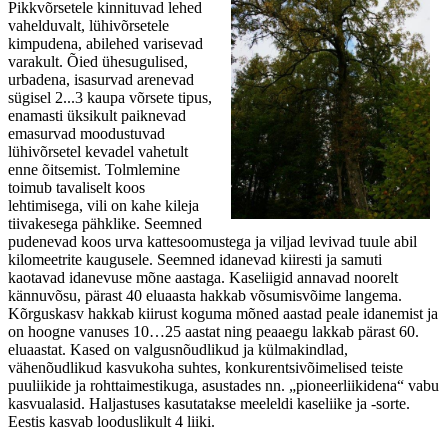
Pikkvõrsetele kinnituvad lehed
vahelduvalt, lühivõrsetele
kimpudena, abilehed varisevad
varakult. Õied ühesugulised,
urbadena, isasurvad arenevad
sügisel 2...3 kaupa võrsete tipus,
enamasti üksikult paiknevad
emasurvad moodustuvad
lühivõrsetel kevadel vahetult
enne õitsemist. Tolmlemine
toimub tavaliselt koos
lehtimisega, vili on kahe kileja
tiivakesega pähklike. Seemned
pudenevad koos urva kattesoomustega ja viljad levivad tuule abil
kilomeetrite kaugusele. Seemned idanevad kiiresti ja samuti
kaotavad idanevuse mõne aastaga. Kaseliigid annavad noorelt
kännuvõsu, pärast 40 eluaasta hakkab võsumisvõime langema.
Kõrguskasv hakkab kiirust koguma mõned aastad peale idanemist ja
on hoogne vanuses 10…25 aastat ning peaaegu lakkab pärast 60.
eluaastat. Kased on valgusnõudlikud ja külmakindlad,
vähenõudlikud kasvukoha suhtes, konkurentsivõimelised teiste
puuliikide ja rohttaimestikuga, asustades nn. „pioneerliikidena“ vabu
kasvualasid. Haljastuses kasutatakse meeleldi kaseliike ja -sorte.
Eestis kasvab looduslikult 4 liiki.