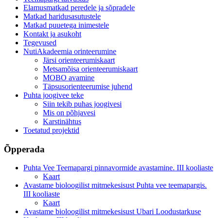
Elamusmatkad peredele ja sõpradele
Matkad haridusasutustele
Matkad puuetega inimestele
Kontakt ja asukoht
Tegevused
NutiAkadeemia orinteerumine
Järsi orienteerumiskaart
Metsamõisa orienteerumiskaart
MOBO avamine
Täpsusorienteerumise juhend
Puhta joogivee teke
Siin tekib puhas joogivesi
Mis on põhjavesi
Karstinähtus
Toetatud projektid
Õpperada
Puhta Vee Teemapargi pinnavormide avastamine. III kooliaste
Kaart
Avastame bioloogilist mitmekesisust Puhta vee teemapargis.
III kooliaste
Kaart
Avastame bioloogilist mitmekesisust Ubari Loodustarkuse